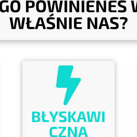
GO POWINIENEŚ
WŁAŚNIE NAS?

BŁYSKAWI
CZNA