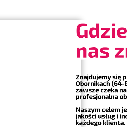
Gdzi
nas z
Znajdujemy się p
Obornikach (64-6
zawsze czeka na
profesjonalna o
Naszym celem je
jakości usług i 
każdego klienta.