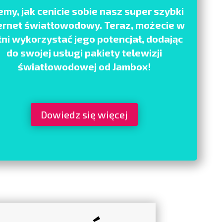
my, jak cenicie sobie nasz super szybki
ernet światłowodowy. Teraz, możecie w
łni wykorzystać jego potencjał, dodając
do swojej usługi pakiety telewizji
światłowodowej od Jambox!
Dowiedz się więcej