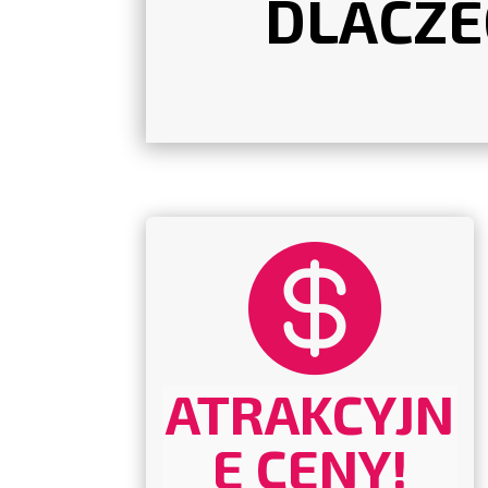
DLACZE

ATRAKCYJN
E CENY!