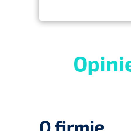
Opini
O firmie