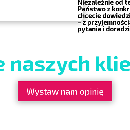
Niezależnie od t
Państwo z konkr
chcecie dowiedzi
– z przyjemnośc
pytania i doradz
e naszych kli
Wystaw nam opinię