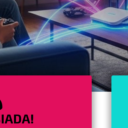

IADA!