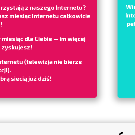
Wie
orzystają z naszego Internetu?
Int
sz miesiąc Internetu całkowicie
pe
!
miesiąc dla Ciebie — im więcej
j zyskujesz!
ternetu (telewizja nie bierze
cji).
brą siecią już dziś!