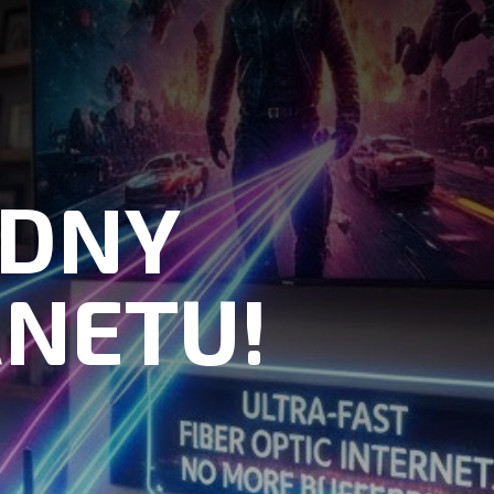
ODNY
NETU!