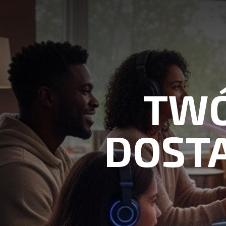
TWÓ
DOST