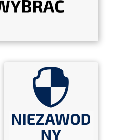
 WYBRAĆ

NIEZAWOD
NY